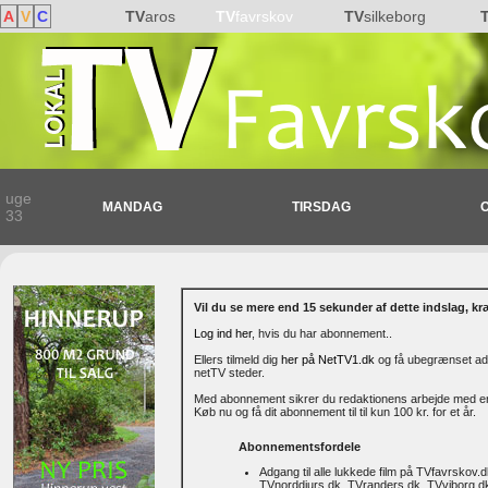
A
V
C
TV
aros
TV
favrskov
TV
silkeborg
uge
MANDAG
TIRSDAG
33
Vil du se mere end 15 sekunder af dette indslag, k
Log ind her
, hvis du har abonnement..
Ellers tilmeld dig
her på NetTV1.dk
og få ubegrænset adg
netTV steder.
Med abonnement sikrer du redaktionens arbejde med en h
Køb nu og få dit abonnement til til kun 100 kr. for et år.
Abonnementsfordele
Adgang til alle lukkede film på TVfavrskov.
TVnorddjurs.dk, TVranders.dk, TVviborg.dk