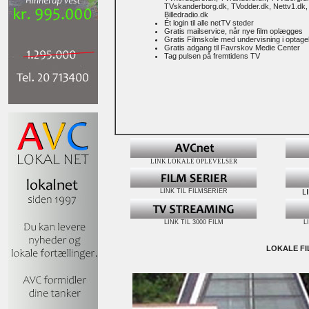
TVskanderborg.dk, TVodder.dk, Nettv1.dk
Billedradio.dk
Ét login til alle netTV steder
Gratis mailservice, når nye film oplægges
Gratis Filmskole med undervisning i optage
Gratis adgang til Favrskov Medie Center
Tag pulsen på fremtidens TV
LINK LOKALE OPLEVELSER
LINK TIL FILMSERIER
L
LINK TIL 3000 FILM
L
LOKALE FI