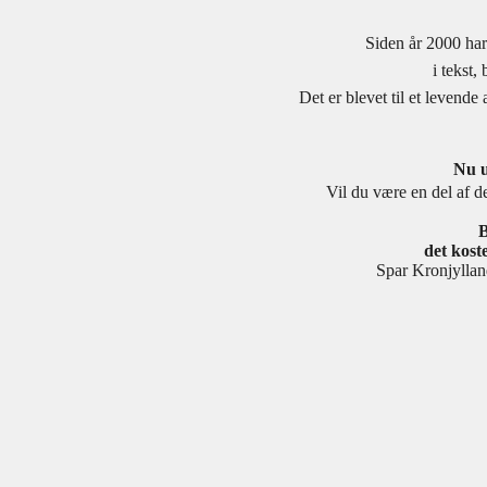
Siden år 2000 har
i tekst,
Det er blevet til et levend
Nu u
Vil du være en del af de
B
det koste
Spar Kronjyll